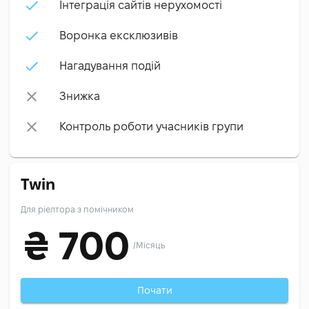
Інтеграція сайтів нерухомості
Воронка ексклюзивів
Нагадування подій
Знижка
Контроль роботи учасників групи
Twin
Для ріелтора з помічником
₴
700
/
Місяць
Почати