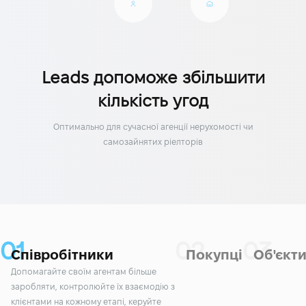
Leads допоможе збільшити
кількість угод
Оптимально для сучасної агенції нерухомості чи
самозайнятих ріелторів
0
1
0
2
0
3
Співробітники
Покупці
Об'єкт
Допомагайте своїм агентам більше
заробляти, контролюйте їх взаємодію з
клієнтами на кожному етапі, керуйте